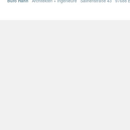
Büro Hahn
Architekten + Ingenieure Salinenstraße 43 97688